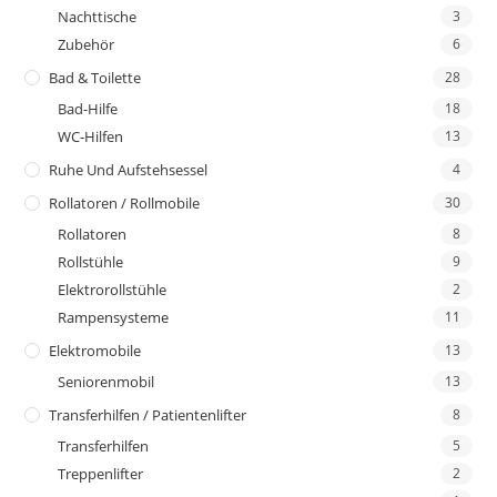
Nachttische
3
Zubehör
6
Bad & Toilette
28
Bad-Hilfe
18
WC-Hilfen
13
Ruhe Und Aufstehsessel
4
Rollatoren / Rollmobile
30
Rollatoren
8
Rollstühle
9
Elektrorollstühle
2
Rampensysteme
11
Elektromobile
13
Seniorenmobil
13
Transferhilfen / Patientenlifter
8
Transferhilfen
5
Treppenlifter
2