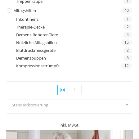
Treppenraupe
1
Alltagshilfen
40
Inkontinenz
1
Therapie-Decke
2
Demenz-Roboter-Tiere
4
Nützliche Alltagshilfen
15
Blutdruckmessgeräte
2
Demenzpuppen
8
Kompressionsstrümpfe
12
Standardsortierung
inkl. MwSt.