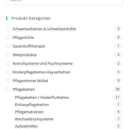
Produkt-Kategorien
Schwerlastbetten & Schwerlaststühle
3
Pflegestühle
8
Sauerstofftherapie
1
Mietprodukte
4
Notrufsysteme Und Fluchtsysteme
2
Kinderpflegebetten-Kayserbetten
5
Pflegezimmer Möbel
9
Pflegebetten
38
Pflegebetten / Niederflurbetten
11
Einbaupflegebetten
1
Pflegematratzen
6
Wechseldrucksysteme
7
Aufstehhilfen
5