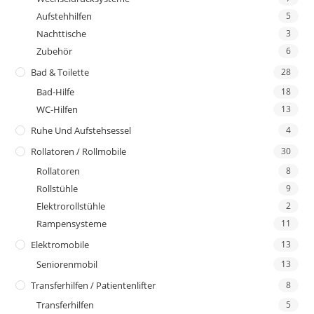
Aufstehhilfen
5
Nachttische
3
Zubehör
6
Bad & Toilette
28
Bad-Hilfe
18
WC-Hilfen
13
Ruhe Und Aufstehsessel
4
Rollatoren / Rollmobile
30
Rollatoren
8
Rollstühle
9
Elektrorollstühle
2
Rampensysteme
11
Elektromobile
13
Seniorenmobil
13
Transferhilfen / Patientenlifter
8
Transferhilfen
5