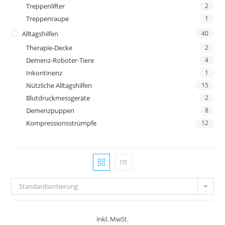
Treppenlifter
2
Treppenraupe
1
Alltagshilfen
40
Therapie-Decke
2
Demenz-Roboter-Tiere
4
Inkontinenz
1
Nützliche Alltagshilfen
15
Blutdruckmessgeräte
2
Demenzpuppen
8
Kompressionsstrümpfe
12
Standardsortierung
inkl. MwSt.