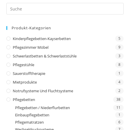
Produkt-Kategorien
Kinderpflegebetten-Kayserbetten
5
Pflegezimmer Möbel
9
Schwerlastbetten & Schwerlaststühle
3
Pflegestühle
8
Sauerstofftherapie
1
Mietprodukte
4
Notrufsysteme Und Fluchtsysteme
2
Pflegebetten
38
Pflegebetten / Niederflurbetten
11
Einbaupflegebetten
1
Pflegematratzen
6
Wechseldrucksysteme
7