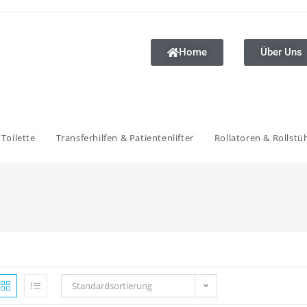
Home
Über Uns
Toilette
Transferhilfen & Patientenlifter
Rollatoren & Rollstü
Standardsortierung