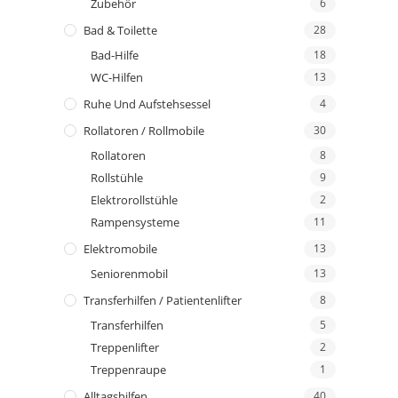
Zubehör
6
Bad & Toilette
28
Bad-Hilfe
18
WC-Hilfen
13
Ruhe Und Aufstehsessel
4
Rollatoren / Rollmobile
30
Rollatoren
8
Rollstühle
9
Elektrorollstühle
2
Rampensysteme
11
Elektromobile
13
Seniorenmobil
13
Transferhilfen / Patientenlifter
8
Transferhilfen
5
Treppenlifter
2
Treppenraupe
1
Alltagshilfen
40