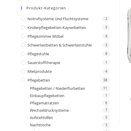
Produkt-Kategorien
Notrufsysteme Und Fluchtsysteme
2
Kinderpflegebetten-Kayserbetten
5
Pflegezimmer Möbel
9
Schwerlastbetten & Schwerlaststühle
3
Pflegestühle
8
Sauerstofftherapie
1
Mietprodukte
4
Pflegebetten
38
Pflegebetten / Niederflurbetten
11
Einbaupflegebetten
1
Pflegematratzen
6
Wechseldrucksysteme
7
Aufstehhilfen
5
Nachttische
3