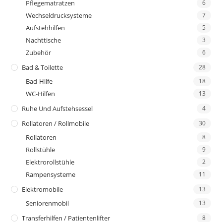
Pflegematratzen
6
Wechseldrucksysteme
7
Aufstehhilfen
5
Nachttische
3
Zubehör
6
Bad & Toilette
28
Bad-Hilfe
18
WC-Hilfen
13
Ruhe Und Aufstehsessel
4
Rollatoren / Rollmobile
30
Rollatoren
8
Rollstühle
9
Elektrorollstühle
2
Rampensysteme
11
Elektromobile
13
Seniorenmobil
13
Transferhilfen / Patientenlifter
8