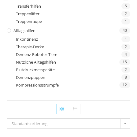
Transferhilfen
5
Treppenlifter
2
Treppenraupe
1
Alltagshilfen
40
Inkontinenz
1
Therapie-Decke
2
Demenz-Roboter-Tiere
4
Nützliche Alltagshilfen
15
Blutdruckmessgeräte
2
Demenzpuppen
8
Kompressionsstrümpfe
12
Standardsortierung