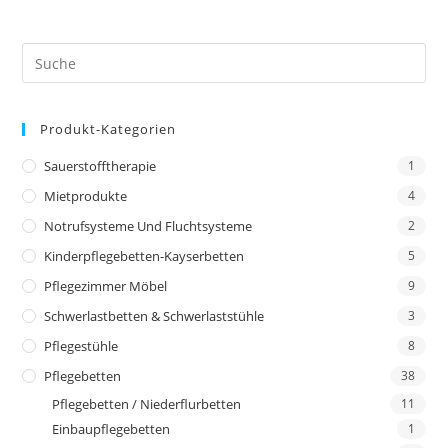
Produkt-Kategorien
Sauerstofftherapie
1
Mietprodukte
4
Notrufsysteme Und Fluchtsysteme
2
Kinderpflegebetten-Kayserbetten
5
Pflegezimmer Möbel
9
Schwerlastbetten & Schwerlaststühle
3
Pflegestühle
8
Pflegebetten
38
Pflegebetten / Niederflurbetten
11
Einbaupflegebetten
1