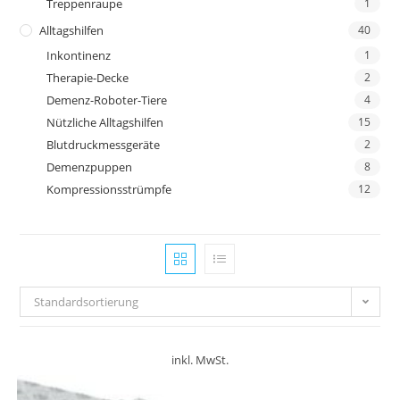
Treppenraupe
1
Alltagshilfen
40
Inkontinenz
1
Therapie-Decke
2
Demenz-Roboter-Tiere
4
Nützliche Alltagshilfen
15
Blutdruckmessgeräte
2
Demenzpuppen
8
Kompressionsstrümpfe
12
Standardsortierung
inkl. MwSt.