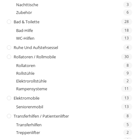
Nachttische
3
Zubehör
6
Bad & Toilette
28
Bad-Hilfe
18
WC-Hilfen
13
Ruhe Und Aufstehsessel
4
Rollatoren / Rollmobile
30
Rollatoren
8
Rollstühle
9
Elektrorollstühle
2
Rampensysteme
11
Elektromobile
13
Seniorenmobil
13
Transferhilfen / Patientenlifter
8
Transferhilfen
5
Treppenlifter
2