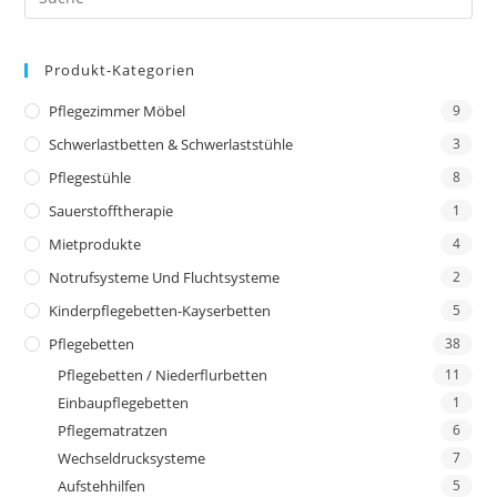
Produkt-Kategorien
Pflegezimmer Möbel
9
Schwerlastbetten & Schwerlaststühle
3
Pflegestühle
8
Sauerstofftherapie
1
Mietprodukte
4
Notrufsysteme Und Fluchtsysteme
2
Kinderpflegebetten-Kayserbetten
5
Pflegebetten
38
Pflegebetten / Niederflurbetten
11
Einbaupflegebetten
1
Pflegematratzen
6
Wechseldrucksysteme
7
Aufstehhilfen
5