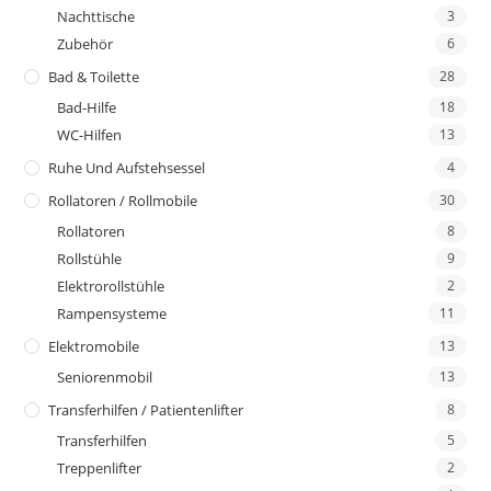
Nachttische
3
Zubehör
6
Bad & Toilette
28
Bad-Hilfe
18
WC-Hilfen
13
Ruhe Und Aufstehsessel
4
Rollatoren / Rollmobile
30
Rollatoren
8
Rollstühle
9
Elektrorollstühle
2
Rampensysteme
11
Elektromobile
13
Seniorenmobil
13
Transferhilfen / Patientenlifter
8
Transferhilfen
5
Treppenlifter
2