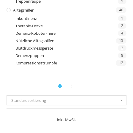
Treppenraupe
1
Alltagshilfen
40
Inkontinenz
1
Therapie-Decke
2
Demenz-Roboter-Tiere
4
Nützliche Alltagshilfen
15
Blutdruckmessgeräte
2
Demenzpuppen
8
Kompressionsstrümpfe
12
Standardsortierung
inkl. MwSt.