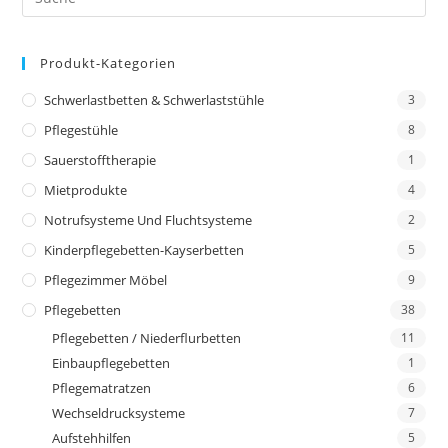
Produkt-Kategorien
Schwerlastbetten & Schwerlaststühle
3
Pflegestühle
8
Sauerstofftherapie
1
Mietprodukte
4
Notrufsysteme Und Fluchtsysteme
2
Kinderpflegebetten-Kayserbetten
5
Pflegezimmer Möbel
9
Pflegebetten
38
Pflegebetten / Niederflurbetten
11
Einbaupflegebetten
1
Pflegematratzen
6
Wechseldrucksysteme
7
Aufstehhilfen
5