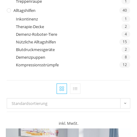
Treppenraupe
1
Alltagshilfen
40
Inkontinenz
1
Therapie-Decke
2
Demenz-Roboter-Tiere
4
Nützliche Alltagshilfen
15
Blutdruckmessgeräte
2
Demenzpuppen
8
Kompressionsstrümpfe
12
Standardsortierung
inkl. MwSt.