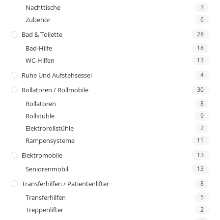
Nachttische
3
Zubehör
6
Bad & Toilette
28
Bad-Hilfe
18
WC-Hilfen
13
Ruhe Und Aufstehsessel
4
Rollatoren / Rollmobile
30
Rollatoren
8
Rollstühle
9
Elektrorollstühle
2
Rampensysteme
11
Elektromobile
13
Seniorenmobil
13
Transferhilfen / Patientenlifter
8
Transferhilfen
5
Treppenlifter
2