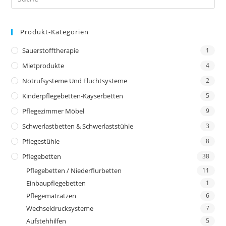
Produkt-Kategorien
Sauerstofftherapie
1
Mietprodukte
4
Notrufsysteme Und Fluchtsysteme
2
Kinderpflegebetten-Kayserbetten
5
Pflegezimmer Möbel
9
Schwerlastbetten & Schwerlaststühle
3
Pflegestühle
8
Pflegebetten
38
Pflegebetten / Niederflurbetten
11
Einbaupflegebetten
1
Pflegematratzen
6
Wechseldrucksysteme
7
Aufstehhilfen
5