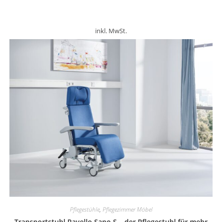
inkl. MwSt.
Pflegestühle
,
Pflegezimmer Möbel
Transportstuhl Ravello Sano S – der Pflegestuhl für mehr