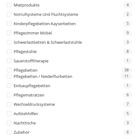
Mietprodukte
4
Notrufsysteme Und Fluchtsysteme
2
Kinderpflegebetten-Kayserbetten
5
Pflegezimmer Möbel
9
Schwerlastbetten & Schwerlaststühle
3
Pflegestühle
8
Sauerstofftherapie
1
Pflegebetten
38
Pflegebetten / Niederflurbetten
11
Einbaupflegebetten
1
Pflegematratzen
6
Wechseldrucksysteme
7
Aufstehhilfen
5
Nachttische
3
Zubehör
6