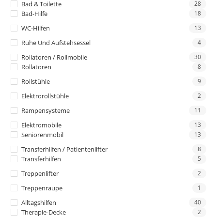
Bad & Toilette
28
Bad-Hilfe
18
WC-Hilfen
13
Ruhe Und Aufstehsessel
4
Rollatoren / Rollmobile
30
Rollatoren
8
Rollstühle
9
Elektrorollstühle
2
Rampensysteme
11
Elektromobile
13
Seniorenmobil
13
Transferhilfen / Patientenlifter
8
Transferhilfen
5
Treppenlifter
2
Treppenraupe
1
Alltagshilfen
40
Therapie-Decke
2