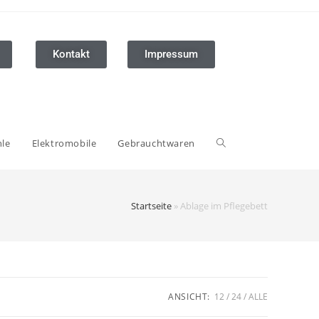
Kontakt
Impressum
hle
Elektromobile
Gebrauchtwaren
Startseite
»
Ablage im Pflegebett
ANSICHT:
12
24
ALLE