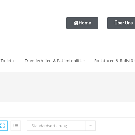
Home
Über Uns
Toilette
Transferhilfen & Patientenlifter
Rollatoren & Rollstü
Standardsortierung