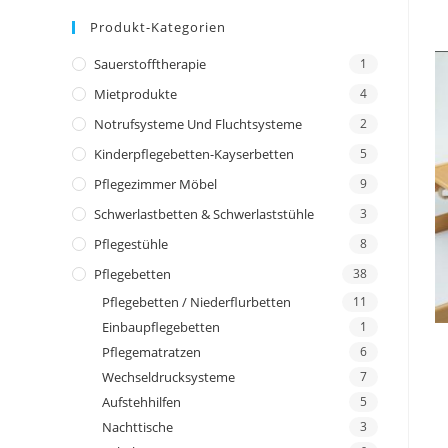
Produkt-Kategorien
Sauerstofftherapie
1
Mietprodukte
4
Notrufsysteme Und Fluchtsysteme
2
Kinderpflegebetten-Kayserbetten
5
Pflegezimmer Möbel
9
Schwerlastbetten & Schwerlaststühle
3
Pflegestühle
8
Pflegebetten
38
Pflegebetten / Niederflurbetten
11
Einbaupflegebetten
1
Pflegematratzen
6
Wechseldrucksysteme
7
Aufstehhilfen
5
Nachttische
3