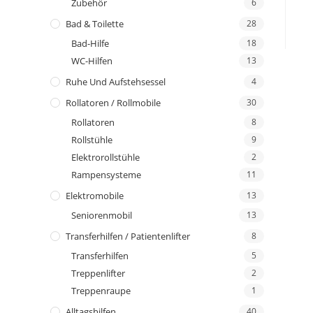
Zubehör
6
Bad & Toilette
28
Bad-Hilfe
18
WC-Hilfen
13
Ruhe Und Aufstehsessel
4
Rollatoren / Rollmobile
30
Rollatoren
8
Rollstühle
9
Elektrorollstühle
2
Rampensysteme
11
Elektromobile
13
Seniorenmobil
13
Transferhilfen / Patientenlifter
8
Transferhilfen
5
Treppenlifter
2
Treppenraupe
1
Alltagshilfen
40