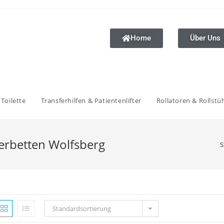
Home
Über Uns
Toilette
Transferhilfen & Patientenlifter
Rollatoren & Rollstü
erbetten Wolfsberg
S
Standardsortierung