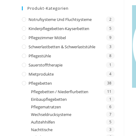
Produkt-Kategorien
Notrufsysteme Und Fluchtsysteme
2
Kinderpflegebetten-Kayserbetten
5
Pflegezimmer Möbel
9
Schwerlastbetten & Schwerlaststühle
3
Pflegestühle
8
Sauerstofftherapie
1
Mietprodukte
4
Pflegebetten
38
Pflegebetten / Niederflurbetten
11
Einbaupflegebetten
1
Pflegematratzen
6
Wechseldrucksysteme
7
Aufstehhilfen
5
Nachttische
3