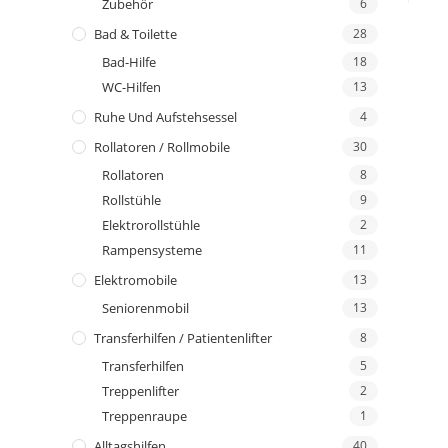
Zubehör
6
Bad & Toilette
28
Bad-Hilfe
18
WC-Hilfen
13
Ruhe Und Aufstehsessel
4
Rollatoren / Rollmobile
30
Rollatoren
8
Rollstühle
9
Elektrorollstühle
2
Rampensysteme
11
Elektromobile
13
Seniorenmobil
13
Transferhilfen / Patientenlifter
8
Transferhilfen
5
Treppenlifter
2
Treppenraupe
1
Alltagshilfen
40