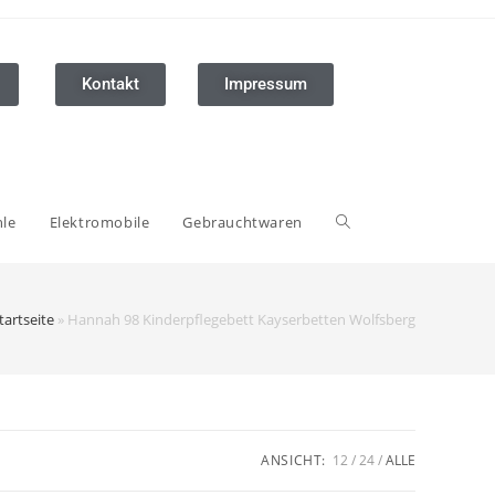
Kontakt
Impressum
hle
Elektromobile
Gebrauchtwaren
tartseite
»
Hannah 98 Kinderpflegebett Kayserbetten Wolfsberg
ANSICHT:
12
24
ALLE